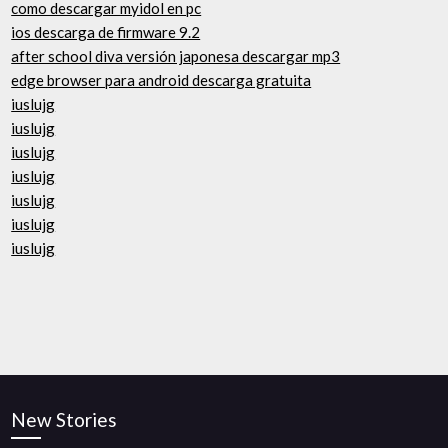
como descargar myidol en pc
ios descarga de firmware 9.2
after school diva versión japonesa descargar mp3
edge browser para android descarga gratuita
iuslujg
iuslujg
iuslujg
iuslujg
iuslujg
iuslujg
iuslujg
New Stories