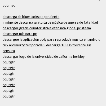
your iso
descarga de bluestacks pc pendiente
inminente descarga gratuita de música de guerra de fatalidad
descargar gratis counter strike ofensiva global pc steam
descargar mlb para pc
descargue la aplicación poly para reproducir música en android
rick and morty temporada 3 descarga 1080p torrente sin
censura
descargar logo de la universidad de caliornia berkley
oqutgtr
oqutgtr
oqutgtr
oqutgtr
oqutgtr
oqutgtr
oqutgtr