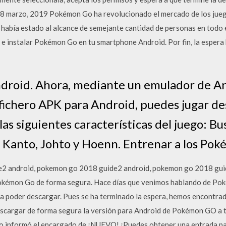
marzo, 2019 Pokémon Go ha revolucionado el mercado de los juegos
al había estado al alcance de semejante cantidad de personas en todo
e instalar Pokémon Go en tu smartphone Android. Por fin, la espera
roid. Ahora, mediante un emulador de A
 fichero APK para Android, puedes jugar d
as siguientes características del juego: Bu
 Kanto, Johto y Hoenn. Entrenar a los Pok
2 android, pokemon go 2018 guide2 android, pokemon go 2018 guid
kémon Go de forma segura. Hace días que venimos hablando de Pok
 poder descargar. Pues se ha terminado la espera, hemos encontr
scargar de forma segura la versión para Android de Pokémon GO a t
lo informó el encargado de ¡NUEVO! ¡Puedes obtener una entrada p