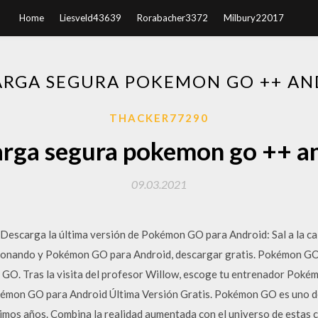
Home
Liesveld43639
Rorabacher3372
Milbury22017
ARGA SEGURA POKEMON GO ++ AN
THACKER77290
rga segura pokemon go ++ a
09.03.2021
escarga la última versión de Pokémon GO para Android: Sal a la cal
ionando y Pokémon GO para Android, descargar gratis. Pokémon GO 
. Tras la visita del profesor Willow, escoge tu entrenador Pokémon
émon GO para Android Última Versión Gratis. Pokémon GO es uno de
timos años. Combina la realidad aumentada con el universo de estas c