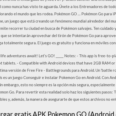
como nunca has visto te aguarda. Únete a los Entrenadores de todo
orando el mundo que les rodea. Pokémon GO … Pokémon Go para iP
 un juego que está creando un fenómeno mundial alrededor del mund
permite recorrer tu ciudad en busca de Pokémon salvajes. Ten cuidado
 que se intentarán aprovechar del tirón de Pokémon Go para aprovech
ga totalmente segura. El juego es gratuito y funciona en móviles co
life adventures await! Let’s GO! _____ Notes: - This app is free-to-p
not tablets. - Compatible with Android devices that have 2GB RAM o
ltima versión de Free Fire - Battlegrounds para Android. Un 'battle 
ds es un juego Conseguir e instalar Pokemon Go en Android. Con And
sin embargo, esto no siempre es la opción más segura, especialmente 
mon Go. Para revertir esta realidad solo haz los siguientes pasos: T
ables y, además, la manera de asegurarte de que estos archivos no e
rgar gratis APK Pokemon GO (Android 