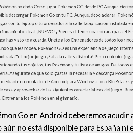
o Pokémon ha dado Como jugar Pokemon GO desde PC Aunque ciertame
osible descargar Pokémon Go en tu PC. Aunque, debo aclarar: Pokem
lgas con tu laptop o tu ordenador a la calle, la aplicación instalada 
uncionamiento ideal. ¡NUEVO! ¡Puedes obtener una entrada para el 
a has visto te aguarda. Únete a los Entrenadores de todos los rinc
do que les rodea. Pokémon GO es una experiencia de juego internac
mbrada ""el mejor juego ¡Sal a la calle y disfruta! Pero cualquier j
estionando tus objetos, tus Pokémon y tu lista de amigos. De todos
tería. Asegúrate de que sólo gastas la necesaria y descarga Pokémo
mediante un emulador de Android para Windows como BlueStacks y 
 casa y aprovechar de las siguientes características del juego: Busc
 Entrenar a los Pokémon en el gimnasio.
émon Go en Android deberemos acudir a
p aún no está disponible para España ni e