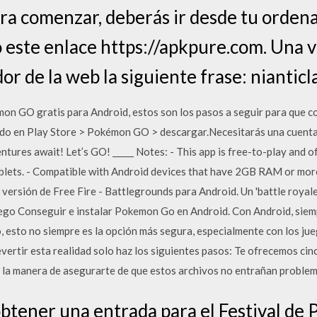
ara comenzar, deberás ir desde tu ordena
este enlace https://apkpure.com. Una v
dor de la web la siguiente frase: nianti
mon GO gratis para Android, estos son los pasos a seguir para que c
ndo en Play Store > Pokémon GO > descargar.Necesitarás una cuenta 
tures await! Let’s GO! _____ Notes: - This app is free-to-play and of
ablets. - Compatible with Android devices that have 2GB RAM or mor
a versión de Free Fire - Battlegrounds para Android. Un 'battle royal
uego Conseguir e instalar Pokemon Go en Android. Con Android, siem
o, esto no siempre es la opción más segura, especialmente con los j
ertir esta realidad solo haz los siguientes pasos: Te ofrecemos cin
s, la manera de asegurarte de que estos archivos no entrañan problem
tener una entrada para el Festival d