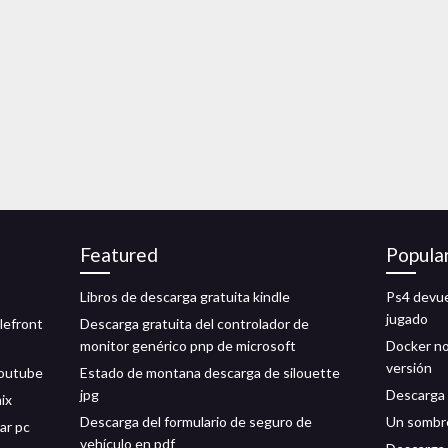
Featured
Popula
Libros de descarga gratuita kindle
Ps4 devue
jugado
lefront
Descarga gratuita del controlador de
monitor genérico pnp de microsoft
Docker no
versión
youtube
Estado de montana descarga de silouette
jpg
Descarga 
ix
Descarga del formulario de seguro de
Un sombre
ar pc
vehículo en pdf