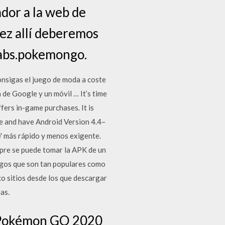
dor a la web de
ez allí deberemos
clabs.pokemongo.
onsigas el juego de moda a coste
de Google y un móvil … It’s time
fers in-game purchases. It is
e and have Android Version 4.4–
e' más rápido y menos exigente.
pre se puede tomar la APK de un
uegos que son tan populares como
co sitios desde los que descargar
as.
e Pokémon GO 2020