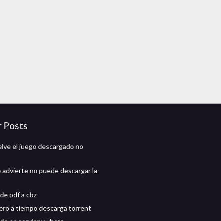
r Posts
lve el juego descargado no
 advierte no puede descargar la
de pdf a cbz
ro a tiempo descarga torrent