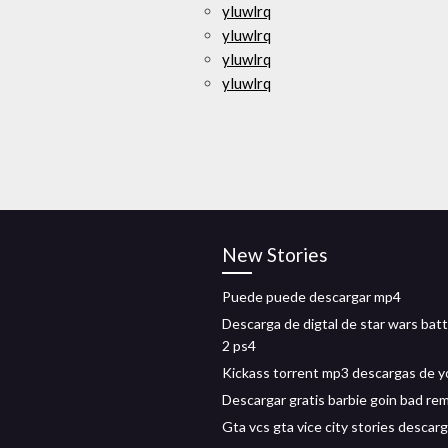
yluwlrq
yluwlrq
yluwlrq
yluwlrq
New Stories
Puede puede descargar mp4
Descarga de digtal de star wars batt
2 ps4
Kickass torrent mp3 descargas de 
Descargar gratis barbie goin bad rem
Gta vcs gta vice city stories descarg