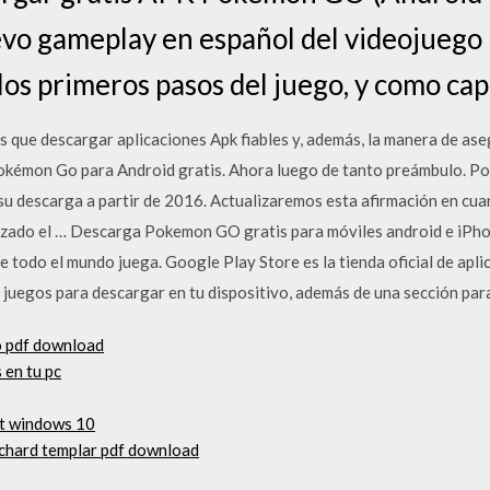
o gameplay en español del videojueg
os primeros pasos del juego, y como cap
s que descargar aplicaciones Apk fiables y, además, la manera de as
kémon Go para Android gratis. Ahora luego de tanto preámbulo. Po
 su descarga a partir de 2016. Actualizaremos esta afirmación en cu
anzado el … Descarga Pokemon GO gratis para móviles android e iPho
 todo el mundo juega. Google Play Store es la tienda oficial de aplic
y juegos para descargar en tu dispositivo, además de una sección pa
o pdf download
 en tu pc
ft windows 10
richard templar pdf download