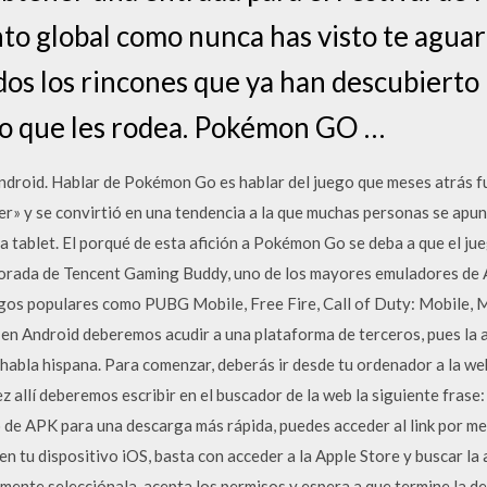
o global como nunca has visto te aguar
dos los rincones que ya han descubier
o que les rodea. Pokémon GO …
droid. Hablar de Pokémon Go es hablar del juego que meses atrás fu
er» y se convirtió en una tendencia a la que muchas personas se apun
la tablet. El porqué de esta afición a Pokémon Go se deba a que el ju
rada de Tencent Gaming Buddy, uno de los mayores emuladores de A
egos populares como PUBG Mobile, Free Fire, Call of Duty: Mobile, 
 Android deberemos acudir a una plataforma de terceros, pues la a
e habla hispana. Para comenzar, deberás ir desde tu ordenador a la 
z allí deberemos escribir en el buscador de la web la siguiente frase
e APK para una descarga más rápida, puedes acceder al link por m
 tu dispositivo iOS, basta con acceder a la Apple Store y buscar l
emente selecciónala, acepta los permisos y espera a que termine la