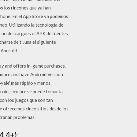
s los rincones que ya han
hone. En el App Store ya podemos
o. Utilizando la tecnologí­a de
 y no descargues el APK de fuentes
arse de ti, usa el siguiente
n Android …
lay and offers in-game purchases.
r more and have Android Version
royale' más rápido y menos
roid, siempre se puede tomar la
con los juegos que son tan
e ofrecemos cinco sitios desde los
ntrañan problemas.
4.4+):