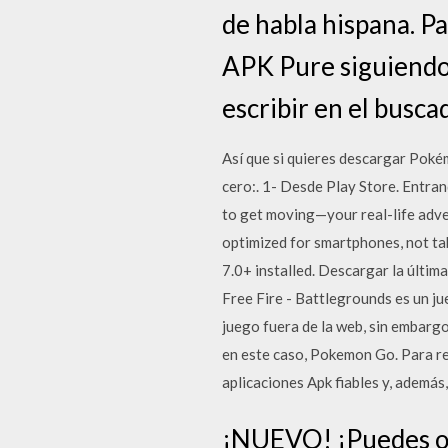
de habla hispana. P
APK Pure siguiendo 
escribir en el busca
Así que si quieres descargar Poké
cero:. 1- Desde Play Store. Entra
to get moving—your real-life adven
optimized for smartphones, not t
7.0+ installed. Descargar la últim
Free Fire - Battlegrounds es un j
juego fuera de la web, sin embarg
en este caso, Pokemon Go. Para rev
aplicaciones Apk fiables y, ademá
¡NUEVO! ¡Puedes ob