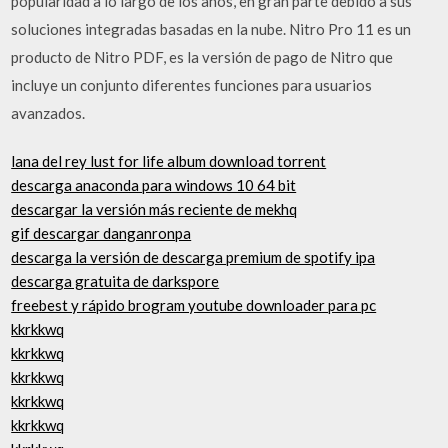
popularidad a lo largo de los años, en gran parte debido a sus
soluciones integradas basadas en la nube. Nitro Pro 11 es un
producto de Nitro PDF, es la versión de pago de Nitro que
incluye un conjunto diferentes funciones para usuarios
avanzados.
lana del rey lust for life album download torrent
descarga anaconda para windows 10 64 bit
descargar la versión más reciente de mekhq
gif descargar danganronpa
descarga la versión de descarga premium de spotify ipa
descarga gratuita de darkspore
freebest y rápido brogram youtube downloader para pc
kkrkkwq
kkrkkwq
kkrkkwq
kkrkkwq
kkrkkwq