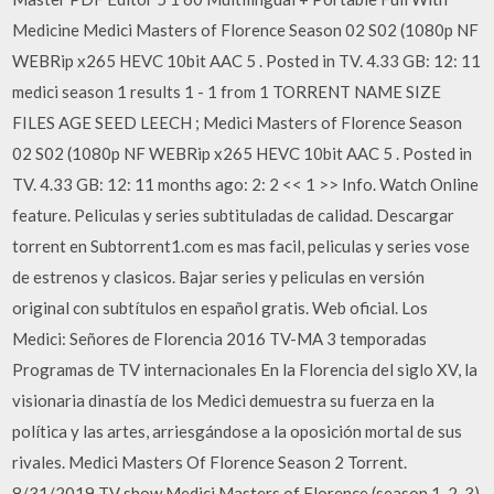
Medicine Medici Masters of Florence Season 02 S02 (1080p NF
WEBRip x265 HEVC 10bit AAC 5 . Posted in TV. 4.33 GB: 12: 11
medici season 1 results 1 - 1 from 1 TORRENT NAME SIZE
FILES AGE SEED LEECH ; Medici Masters of Florence Season
02 S02 (1080p NF WEBRip x265 HEVC 10bit AAC 5 . Posted in
TV. 4.33 GB: 12: 11 months ago: 2: 2 << 1 >> Info. Watch Online
feature. Peliculas y series subtituladas de calidad. Descargar
torrent en Subtorrent1.com es mas facil, peliculas y series vose
de estrenos y clasicos. Bajar series y peliculas en versión
original con subtítulos en español gratis. Web oficial. Los
Medici: Señores de Florencia 2016 TV-MA 3 temporadas
Programas de TV internacionales En la Florencia del siglo XV, la
visionaria dinastía de los Medici demuestra su fuerza en la
política y las artes, arriesgándose a la oposición mortal de sus
rivales. Medici Masters Of Florence Season 2 Torrent.
8/31/2019 TV show Medici Masters of Florence (season 1, 2, 3)