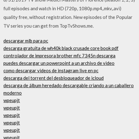
full episodes and watch in HD (720p, 1080p.mp4,.mkv,.avi)
quality free, without registration. New episodes of the Popular
TV series you can get from TopTvShows.me.
descargar mlb para pc
descarga gratuita de wh40k black crusade core book pdf
controlador de impresora brother mfc 7345n descarga
puedes descargar un powerpoint a un archivo de video
como descargar videos de instagram live en pc
descarga del torrent del desbloqueador de icloud
descarga de álbum heredado descargable criando a un caballero
moderno
wpeupjt
wpeupjt
wpeupjt
wpeupjt
wpeupjt
wpeupjt