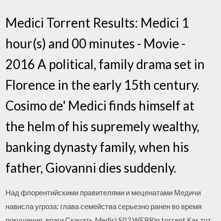
Medici Torrent Results: Medici 1
hour(s) and 00 minutes - Movie -
2016 A political, family drama set in
Florence in the early 15th century.
Cosimo de' Medici finds himself at
the helm of his supremely wealthy,
banking dynasty family, when his
father, Giovanni dies suddenly.
Над флорентийскими правителями и меценатами Медичи
нависла угроза: глава семейства серьезно ранен во время
покушения, враги Скачать Medici.S02.WEBRip.torrent Как тут