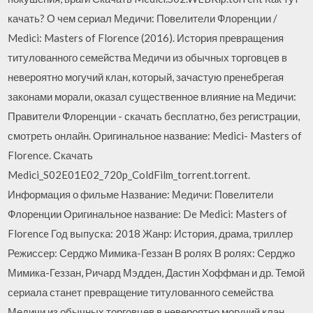
качать? О чем сериал Медичи: Повелители Флоренции /
Medici: Masters of Florence (2016). История превращения
титулованного семейства Медичи из обычных торговцев в
невероятно могучий клан, который, зачастую пренебрегая
законами морали, оказал существенное влияние на Медичи:
Правители Флоренции - скачать бесплатно, без регистрации,
смотреть онлайн. Оригинальное название: Medici- Masters of
Florence. Скачать
Medici_S02E01E02_720p_ColdFilm_torrent.torrent.
Информация о фильме Название: Медичи: Повелители
Флоренции Оригинальное название: De Medici: Masters of
Florence Год выпуска: 2018 Жанр: История, драма, триллер
Режиссер: Серджо Мимика-Геззан В ролях В ролях: Серджо
Мимика-Геззан, Ричард Мэдден, Дастин Хоффман и др. Темой
сериала станет превращение титулованного семейства
Медичи из обычных торговцев в невероятно могучий клан,