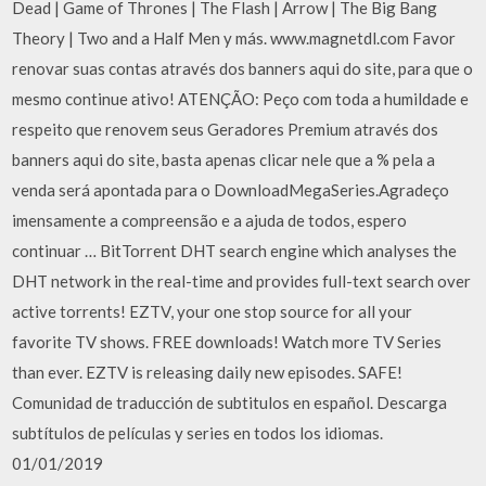
Dead | Game of Thrones | The Flash | Arrow | The Big Bang
Theory | Two and a Half Men y más. www.magnetdl.com Favor
renovar suas contas através dos banners aqui do site, para que o
mesmo continue ativo! ATENÇÃO: Peço com toda a humildade e
respeito que renovem seus Geradores Premium através dos
banners aqui do site, basta apenas clicar nele que a % pela a
venda será apontada para o DownloadMegaSeries.Agradeço
imensamente a compreensão e a ajuda de todos, espero
continuar … BitTorrent DHT search engine which analyses the
DHT network in the real-time and provides full-text search over
active torrents! EZTV, your one stop source for all your
favorite TV shows. FREE downloads! Watch more TV Series
than ever. EZTV is releasing daily new episodes. SAFE!
Comunidad de traducción de subtitulos en español. Descarga
subtítulos de películas y series en todos los idiomas.
01/01/2019