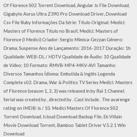
Of Florence S02 Torrent Download, Angular Js File Download,
Gigabyte Aorus Ultra Z390 Pro Download Driver, Download
Csv File Ruby Informações Da Série: Título Original: Medici:
Masters of Florence Título no Brasil: Medici: Masters of
Florence (I Medici) Criador: Sergio Mimica-Gezzan Gênero:
Drama, Suspense Ano de Lançamento: 2016-2017 Duração: 1h
Qualidade: WEB-DL / HDTV Qualidade de Áudio: 10 Qualidade
de Vídeo: 10 Formato: RMVB-MP4-MKV-AVI Tamanho:
Diversos Tamanhos Ídioma: Embutida & Inglês Legenda
Complete s02. Drama, War & Politics TV Series Medici: Masters
of Florence (season 1, 2, 3) was released in by Rai 1 Channel.
Serial was created by , directed by . Cast include . The avarenge
rating on IMDB: is / 10. Medici Masters Of Florence S02
Torrent Download, Icloud Download Backup File, Ek Villain
Movie Download Torrent, Bamboo Tablet Driver V.5.2.1 Win
Download