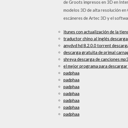
de Groots impresos en 3D en Inter
modelos 3D de alta resolución en 
escáneres de Artec 3D y el softwa
itunes con actualización de la tie
traductor chino al inglés descarga
anydvd hd 8.2.0.0 torrent descarg
descarga gratuita de primal carna
shreya descarga de canciones mp3
el mejor programa para descargar 
padphaa
padphaa
padphaa
padphaa
padphaa
padphaa
padphaa