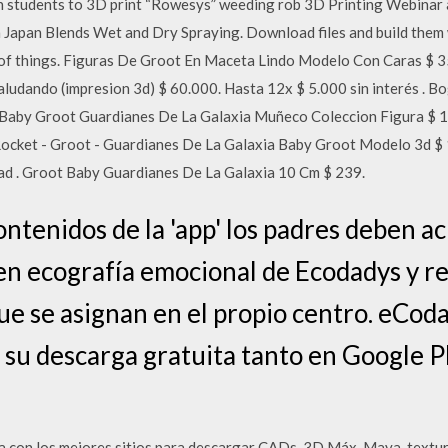
 students to 3D print “Rowesys” weeding rob 3D Printing Webinar a
 Japan Blends Wet and Dry Spraying. Download files and build them wi
e of things. Figuras De Groot En Maceta Lindo Modelo Con Caras $ 3
dando (impresion 3d) $ 60.000. Hasta 12x $ 5.000 sin interés . Bo
Baby Groot Guardianes De La Galaxia Muñeco Coleccion Figura $ 1.1
ocket - Groot - Guardianes De La Galaxia Baby Groot Modelo 3d $ 1.
dad . Groot Baby Guardianes De La Galaxia 10 Cm $ 239.
ontenidos de la 'app' los padres deben ac
en ecografía emocional de Ecodadys y reg
que se asignan en el propio centro. eC
a su descarga gratuita tanto en Google P
a con los mejores sitios para descargar CADs, 3D Máx, Maya, textur