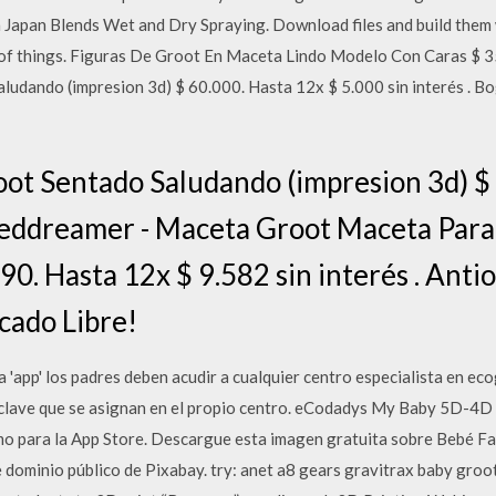
 Japan Blends Wet and Dry Spraying. Download files and build them wi
e of things. Figuras De Groot En Maceta Lindo Modelo Con Caras $ 3
dando (impresion 3d) $ 60.000. Hasta 12x $ 5.000 sin interés . Bo
ot Sentado Saludando (impresion 3d) $ 
. Reddreamer - Maceta Groot Maceta Par
0. Hasta 12x $ 9.582 sin interés . Antio
cado Libre!
a 'app' los padres deben acudir a cualquier centro especialista en e
 y clave que se asignan en el propio centro. eCodadys My Baby 5D-4D
o para la App Store. Descargue esta imagen gratuita sobre Bebé Fam
e dominio público de Pixabay. try: anet a8 gears gravitrax baby groo