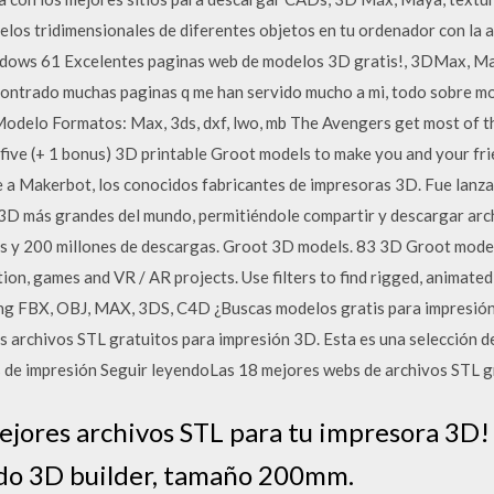
los tridimensionales de diferentes objetos en tu ordenador con la 
ows 61 Excelentes paginas web de modelos 3D gratis!, 3DMax, Maya
contrado muchas paginas q me han servido mucho a mi, todo sobre 
elo Formatos: Max, 3ds, dxf, lwo, mb The Avengers get most of the
five (+ 1 bonus) 3D printable Groot models to make you and your fri
 a Makerbot, los conocidos fabricantes de impresoras 3D. Fue lanz
3D más grandes del mundo, permitiéndole compartir y descargar arc
idas y 200 millones de descargas. Groot 3D models. 83 3D Groot mode
on, games and VR / AR projects. Use filters to find rigged, animated
uding FBX, OBJ, MAX, 3DS, C4D ¿Buscas modelos gratis para impresión
 archivos STL gratuitos para impresión 3D. Esta es una selección d
 de impresión Seguir leyendoLas 18 mejores webs de archivos STL gr
ejores archivos STL para tu impresora 3D! 
ado 3D builder, tamaño 200mm.