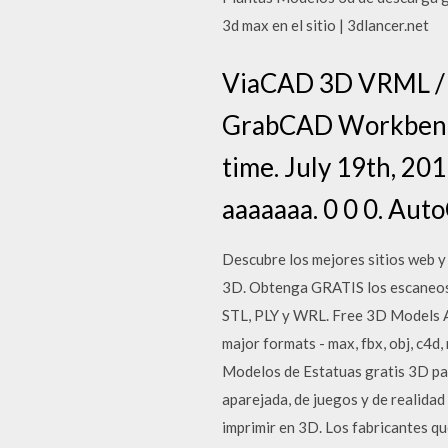
3d max en el sitio | 3dlancer.net
ViaCAD 3D VRML /
GrabCAD Workbench 
time. July 19th, 201
aaaaaaa. 0 0 0. Aut
Descubre los mejores sitios web y
3D. Obtenga GRATIS los escaneos 
STL, PLY y WRL. Free 3D Models Av
major formats - max, fbx, obj, c4d
Modelos de Estatuas gratis 3D para
aparejada, de juegos y de realidad
imprimir en 3D. Los fabricantes q