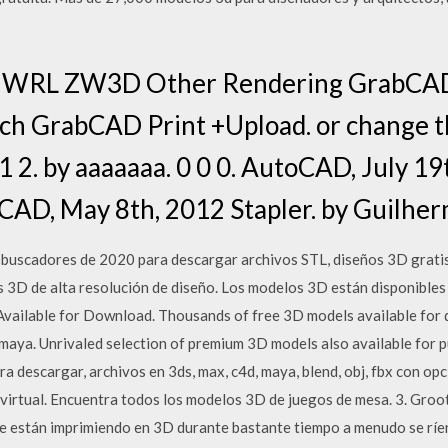
 WRL ZW3D Other Rendering GrabCA
GrabCAD Print +Upload. or change the 
1 2. by aaaaaaa. 0 0 0. AutoCAD, July 19
oCAD, May 8th, 2012 Stapler. by Guilhe
 buscadores de 2020 para descargar archivos STL, diseños 3D grati
3D de alta resolución de diseño. Los modelos 3D están disponibles
ailable for Download. Thousands of free 3D models available for do
, maya. Unrivaled selection of premium 3D models also available for p
 descargar, archivos en 3ds, max, c4d, maya, blend, obj, fbx con opc
 virtual. Encuentra todos los modelos 3D de juegos de mesa. 3. Groot
ue están imprimiendo en 3D durante bastante tiempo a menudo se rí