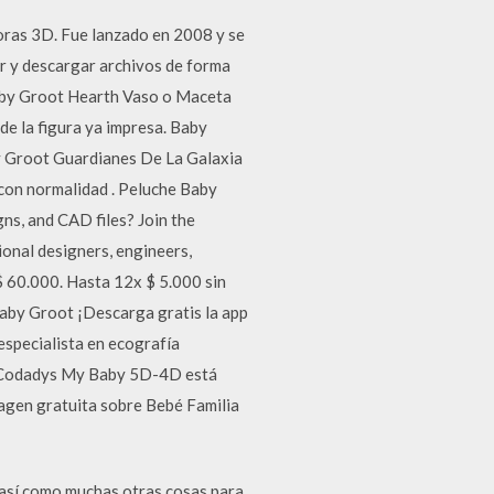
ras 3D. Fue lanzado en 2008 y se
r y descargar archivos de forma
 Baby Groot Hearth Vaso o Maceta
de la figura ya impresa. Baby
by Groot Guardianes De La Galaxia
 con normalidad . Peluche Baby
s, and CAD files? Join the
ional designers, engineers,
 60.000. Hasta 12x $ 5.000 sin
aby Groot ¡Descarga gratis la app
especialista en ecografía
o. eCodadys My Baby 5D-4D está
agen gratuita sobre Bebé Familia
 así como muchas otras cosas para