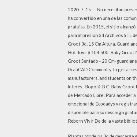
2020-7-15 · No necesitan present
ha convertido en una de las comun
gratuita. En 2015, el sitio alcan
para impresión 3d Archivos STL de 
Groot 3d, 15 Cm Altura, Guardiane
Hot Toys $ 104.500. Baby Groot Mo
Groot Sentado - 20 Cm-guardianes
GrabCAD Community to get access t
manufacturers, and students on t
interés . Bogotá D.C. Baby Groot
de Mercado Libre! Para acceder a l
emocional de Ecodadys y registrar
disponible para su descarga gratu
Reborn Vivir De de la vasta biblio
Plantas Modelos 3d de descarga g