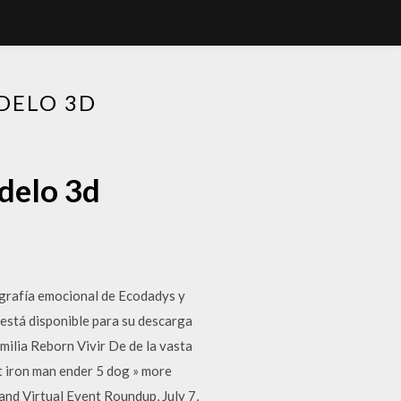
DELO 3D
delo 3d
cografía emocional de Ecodadys y
 está disponible para su descarga
ilia Reborn Vivir De de la vasta
t iron man ender 5 dog » more
nd Virtual Event Roundup, July 7,