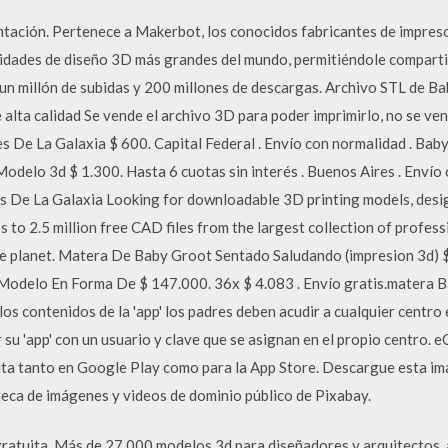
ación. Pertenece a Makerbot, los conocidos fabricantes de impreso
idades de diseño 3D más grandes del mundo, permitiéndole comparti
zó un millón de subidas y 200 millones de descargas. Archivo STL de
alta calidad Se vende el archivo 3D para poder imprimirlo, no se ven
s De La Galaxia $ 600. Capital Federal . Envío con normalidad . Ba
delo 3d $ 1.300. Hasta 6 cuotas sin interés . Buenos Aires . Envío
 De La Galaxia Looking for downloadable 3D printing models, design
o 2.5 million free CAD files from the largest collection of profess
he planet. Matera De Baby Groot Sentado Saludando (impresion 3d) $
 Modelo En Forma De $ 147.000. 36x $ 4.083 . Envío gratis.matera B
os contenidos de la 'app' los padres deben acudir a cualquier centro 
 su 'app' con un usuario y clave que se asignan en el propio centr
ita tanto en Google Play como para la App Store. Descargue esta im
teca de imágenes y videos de dominio público de Pixabay.
ratuita. Más de 27,000 modelos 3d para diseñadores y arquitectos,