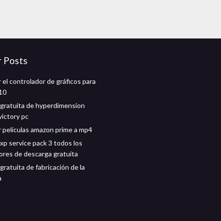
r Posts
 el controlador de gráficos para
10
gratuita de hyperdimension
victory pc
 películas amazon prime a mp4
p service pack 3 todos los
ores de descarga gratuita
ratuita de fabricación de la
a