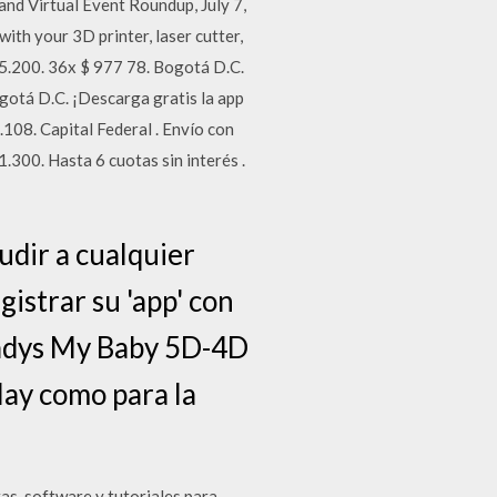
nd Virtual Event Roundup, July 7,
th your 3D printer, laser cutter,
5.200. 36x $ 977 78. Bogotá D.C.
gotá D.C. ¡Descarga gratis la app
08. Capital Federal . Envío con
300. Hasta 6 cuotas sin interés .
udir a cualquier
istrar su 'app' con
odadys My Baby 5D-4D
lay como para la
as, software y tutoriales para