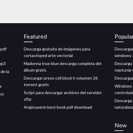
Featured
Popula
 pdf
Descarga gratuita de imágenes para
Descargar
cortacésped arte vectorial
windows 
mp3
Madonna true blue descarga completa del
Descarga 
álbum gratis
neptunia 
de la
Descargar preso cell block h volumen 26
Descargar
torrent gratis
a
Windows x
Script para descargar archivos del servidor
controlad
ent
sftp
Descarga g
Angiosperm best book pdf download
naturalez
New