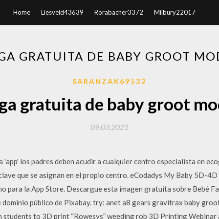
Home
Liesveld43639
Rorabacher3372
Milbury22017
GA GRATUITA DE BABY GROOT MO
SARANZAK69532
ga gratuita de baby groot mo
09.03.2021
a 'app' los padres deben acudir a cualquier centro especialista en e
 y clave que se asignan en el propio centro. eCodadys My Baby 5D-4D
o para la App Store. Descargue esta imagen gratuita sobre Bebé Fam
e dominio público de Pixabay. try: anet a8 gears gravitrax baby groo
 students to 3D print “Rowesys” weeding rob 3D Printing Webinar a