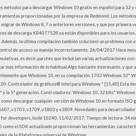
es métodos para descargar Windows 10 gratis en español para 32 y 6
herramientas proporcionadas por la empresa de Redmond. Los método
n migrar de Windows 8, 7 o anteriores versiones, y que por primera 
es de descarga KB4077528 ya están disponibles para los usuarios. E
. Además, la última compilación también solucionó un problema con e
e control de acceso se maneje incorrectamente. 26/04/2017 Hace me
lativas, es decir, parches que incluirían varias actualizaciones con el
ar más información de lo habitual.Algo bastante interesante, y que
ientemente que Windows 10, en su compilación 1703 Windows 10* W
0: Controlador de gráficos® Intel para Windows * [15,40] Esta des
 4ª y la 5ª generación. Controladores: Windows 10, 32 bits* Windows 
como descargar cualquier versión de Windows 10 en formato ISO gr
v1607, v1703, v1709, v1803 y v1809. Novedades para desarrollador
r developers, build 10240. 11/02/2017; Tiempo de lectura: 34 minu
como el SDK actualizado proporcionan las herramientas, caracterís
ales de la Plataforma universal de Windows.