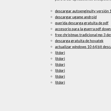
descargar autoenginuity versión 
descargar ugame android
querida descarga gratuita de pdf
accesorio para la guerra pdf dow
free christmas tradicional mp 3 d
descarga gratuita de hovatek
actualizar windows 10 64 bit desc
ljtdqri
ljtdqri
ljtdqri
ljtdqri
ljtdqri
ljtdqri