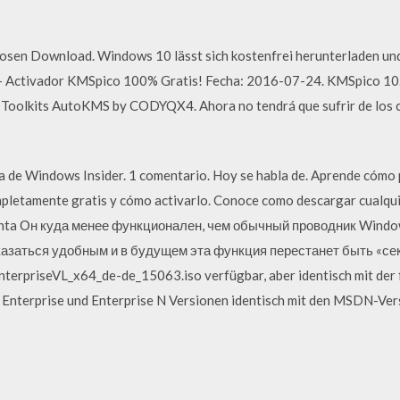
sen Download. Windows 10 lässt sich kostenfrei herunterladen und 
Activador KMSpico 100% Gratis! Fecha: 2016-07-24. KMSpico 10.1
 Toolkits AutoKMS by CODYQX4. Ahora no tendrá que sufrir de los 
a de Windows Insider. 1 comentario. Hoy se habla de. Aprende cómo 
letamente gratis y cómo activarlo. Conoce como descargar cualqu
ienta Он куда менее функционален, чем обычный проводник Window
заться удобным и в будущем эта функция перестанет быть «секре
erpriseVL_x64_de-de_15063.iso verfügbar, aber identisch mit der 
 Enterprise und Enterprise N Versionen identisch mit den MSDN-Vers