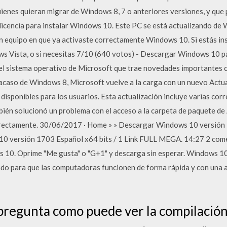
uienes quieran migrar de Windows 8, 7 o anteriores versiones, y que
licencia para instalar Windows 10. Este PC se está actualizando d
un equipo en que ya activaste correctamente Windows 10. Si estás i
 Vista, o si necesitas 7/10 (640 votos) - Descargar Windows 10 pa
l sistema operativo de Microsoft que trae novedades importantes c
racaso de Windows 8, Microsoft vuelve a la carga con un nuevo Act
sponibles para los usuarios. Esta actualización incluye varias corr
ién solucionó un problema con el acceso a la carpeta de paquete de 
rrectamente. 30/06/2017 · Home » » Descargar Windows 10 versión 1
versión 1703 Español x64 bits / 1 Link FULL MEGA. 14:27 2 come
10. Oprime "Me gusta" o "G+1" y descarga sin esperar. Windows 10
ado para que las computadoras funcionen de forma rápida y con una 
 pregunta como puede ver la compilació