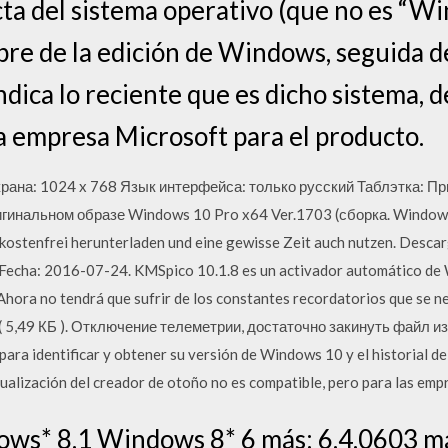
cta del sistema operativo (que no es “W
bre de la edición de Windows, seguida 
indica lo reciente que es dicho sistema, d
la empresa Microsoft para el producto.
на: 1024 x 768 Язык интерфейса: только русский Таблэтка: Пр
игинальном образе Windows 10 Pro x64 Ver.1703 (сборка. Windows
kostenfrei herunterladen und eine gewisse Zeit auch nutzen. Desc
echa: 2016-07-24. KMSpico 10.1.8 es un activador automático de 
ra no tendrá que sufrir de los constantes recordatorios que se ne
 5,49 КБ ). Отключение телеметрии, достаточно закинуть файл из
ara identificar y obtener su versión de Windows 10 y el historial d
alización del creador de otoño no es compatible, pero para las emp
s* 8.1 Windows 8* 6 más: 6.4.0603 má