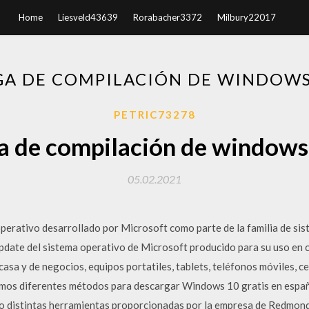
Home
Liesveld43639
Rorabacher3372
Milbury22017
A DE COMPILACIÓN DE WINDOWS
PETRIC73278
a de compilación de windows
05.02.2021
perativo desarrollado por Microsoft como parte de la familia de s
pdate del sistema operativo de Microsoft producido para su uso en
 casa y de negocios, equipos portatiles, tablets, teléfonos móviles, c
remos diferentes métodos para descargar Windows 10 gratis en españo
ndo distintas herramientas proporcionadas por la empresa de Redmon