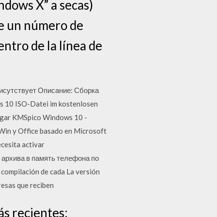
indows X” a secas)
de un número de
entro de la línea de
исутствует Описание: Сборка
 10 ISO-Datei im kostenlosen
argar KMSpico Windows 10 -
Win y Office basado en Microsoft
cesita activar
 архива в память телефона по
e compilación de cada La versión
resas que reciben
s recientes: