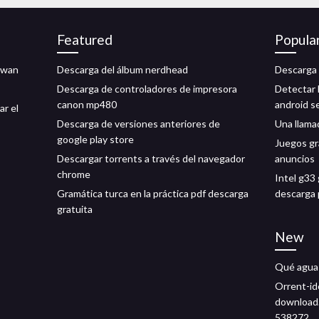
Featured
Popula
mawan
Descarga del álbum nerdhead
Descarga 
Descarga de controladores de impresora
Detectar 
canon mp480
android s
ar el
Descarga de versiones anteriores de
Una llama
google play store
Juegos gr
Descargar torrents a través del navegador
anuncios
chrome
Intel g33
Gramática turca en la práctica pdf descarga
descarga 
gratuita
New
Qué aguas
Orrent-id
download.
538272