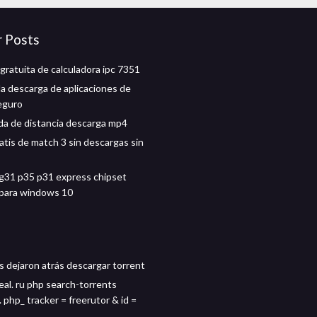
r Posts
gratuita de calculadora ipc 7351
la descarga de aplicaciones de
eguro
da de distancia descarga mp4
atis de match 3 sin descargas sin
 g31 p35 p31 express chipset
para windows 10
 dejaron atrás descargar torrent
eal. ru php search-torrents
 php_ tracker = freerutor & id =