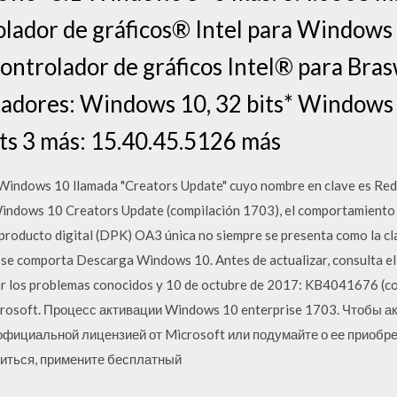
ador de gráficos® Intel para Windows *
ontrolador de gráficos Intel® para Braswe
adores: Windows 10, 32 bits* Windows 1
ts 3 más: 15.40.45.5126 más
a Windows 10 llamada "Creators Update" cuyo nombre en clave es Red
Windows 10 Creators Update (compilación 1703), el comportamiento
producto digital (DPK) OA3 única no siempre se presenta como la cl
ma se comporta Descarga Windows 10. Antes de actualizar, consulta el
r los problemas conocidos y 10 de octubre de 2017: KB4041676 (c
rosoft. Процесс активации Windows 10 enterprise 1703. Чтобы а
фициальной лицензией от Microsoft или подумайте о ее приобрет
литься, примените бесплатный