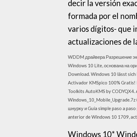
decir la versión exa
formada por el nom
varios dígitos- que 
actualizaciones de 
WDDM драйвера Разрешение экра
Windows 10 Lite, основана на ор
Download. Windows 10 lässt sich 
Activador KMSpico 100% Gratis! F
Toolkits AutoKMS by CODYQX4. Aho
Windows_10_Mobile_Upgrade.7z (
шнурку и Guía simple paso a paso p
anterior de Windows 10 1709, actu
Windows 10* Window