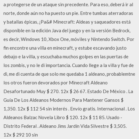
a protegerse de un ataque sin precedente. Para eso, deberá ir al
norte, donde aún no ha puesto un pie. Entre tumbas aterradoras
y batallas épicas, ¡Pa&# Minecraft: Aldeas y saqueadores está
disponible en la edición Java del juego y en la versión Bedrock,
es decir, Windows 10, Xbox One, móviles y Nintendo Switch. Por
fin encontre una villa en minecraft, y estube escavando justo
debajo e la villa, y escuchaba muchos golpes en las puertas de
los zombis, y no le di importancia. Cuando llege a la villa y fue de
di, me di cuenta de que solo me quedaba 1 aldeano, probablemtne
los otros fueron devorados por Minecraft Aldeano
Desafortunado Muy $ 270. 12x $ 26 67. Estado De México . La
Guía De Los Aldeanos Modernos Para Mantener Gansos $
1,350. 12x $ 112 54 sin interés . Envío gratis. Internacional . Los
Aldeanos Balzac Novela Libro $ 120. 12x $ 11 85. Usado -
Distrito Federal . Aldeano Jims Jardín Vida Silvestre $ 3,505.
12x $ 292 10 sin