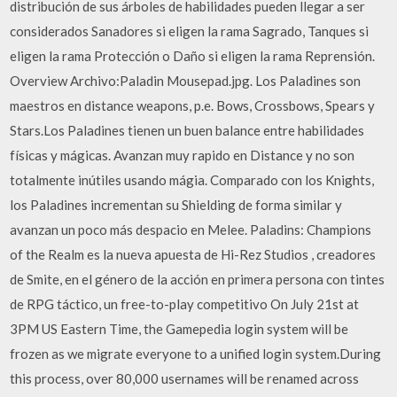
distribución de sus árboles de habilidades pueden llegar a ser
considerados Sanadores si eligen la rama Sagrado, Tanques si
eligen la rama Protección o Daño si eligen la rama Reprensión.
Overview Archivo:Paladin Mousepad.jpg. Los Paladines son
maestros en distance weapons, p.e. Bows, Crossbows, Spears y
Stars.Los Paladines tienen un buen balance entre habilidades
físicas y mágicas. Avanzan muy rapido en Distance y no son
totalmente inútiles usando mágia. Comparado con los Knights,
los Paladines incrementan su Shielding de forma similar y
avanzan un poco más despacio en Melee. Paladins: Champions
of the Realm es la nueva apuesta de Hi-Rez Studios , creadores
de Smite, en el género de la acción en primera persona con tintes
de RPG táctico, un free-to-play competitivo On July 21st at
3PM US Eastern Time, the Gamepedia login system will be
frozen as we migrate everyone to a unified login system.During
this process, over 80,000 usernames will be renamed across