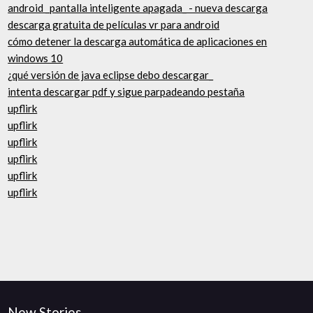
android _pantalla inteligente apagada_ - nueva descarga
descarga gratuita de películas vr para android
cómo detener la descarga automática de aplicaciones en
windows 10
¿qué versión de java eclipse debo descargar_
intenta descargar pdf y sigue parpadeando pestaña
upflirk
upflirk
upflirk
upflirk
upflirk
upflirk
New Stories