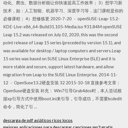
动化、爬虫、数据分析能让你快速提高工作效率； 3）想学习新
技术，如：人工智能、机器学习、深度学习等，这门课程是你的
必修课程； 4）想修炼更 2020-7-20 · openSUSE-Leap-15.2-
KDE-Live-x86_64-Build31.105-Media.iso 931.84M openSUSE
Leap 15.2 was released on July 02, 2020, this was the second
point release of Leap 15 series (preceded by version 15.1), and
was available for desktop / laptop computers and servers.Leap
15 series was based on SUSE Linux Enterprise (SLE) and it is
more stable and secure, support latest hardware, and allow
migration from Leap to the SUSE Linux Enterprise. 2014-11-
12 · OpenSuse13.2硬盘安装 32 2015-10-18 直接参考文章：
OpenSuse硬盘安装 补充： Win7引导Grub4dos时，本人尝试根
据xp引导方式中使用boot.ini来引导，引导成功，不需要bcdedit
命令，简化了引 …
descarga de pdf asiáticos ricos locos
mejores aplicaciones para descargar canciones mp3 gratis