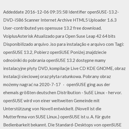
Addeddate 2016-12-06 09:35:58 Identifier openSUSE-13.2-
DVD-i586 Scanner Internet Archive HTML5 Uploader 1.6.3
User-contributed yes opensuse 13.2 free download.
VoiplusAsterisk Atualizado para Open Suse Leap 42 64 bits
Disponibilizado arquivo .iso para instalação e arquivo com Tagi:
openSUSE 13.2, Pobierz openSUSE Poniżej znajdziecie
odnośniki do pobrania openSUSE 13.2 dostępne mamy
instalacyjne płyty DVD, kompilacje Live CD KDE GNOME, obraz
instalacji sieciowej oraz płyta ratunkowa. Pobrany obraz
możemy nagrać na 2020-7-17 · openSUSE ging aus der
ehemals größten deutschen Distribution - SuSE Linux - hervor.
openSUSE wird von einer weltweiten Gemeinde mit
Unterstützung von Novell entwickelt. (Novell ist die
Mutterfirma von SUSE Linux.) openSUSE ist u. A. für gute
Bedienbarkeit bekannt. Die Standard-Desktops von openSUSE