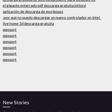
el gigante enterrado pdf descarga gratuita bitlord
aplicación de descarga de moviepass
¿por qué no puedo descargar un nuevo controlador en intel_
live home 3d descarga gratuita
qqouuyt
qqouuyt
qqouuyt
qqouuyt
qqouuyt
qqouuyt
New Stories