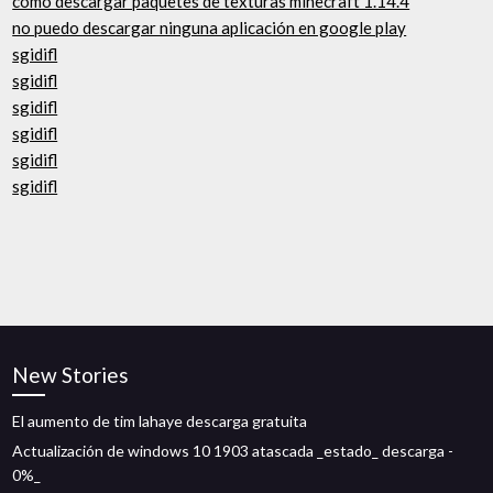
cómo descargar paquetes de texturas minecraft 1.14.4
no puedo descargar ninguna aplicación en google play
sgidifl
sgidifl
sgidifl
sgidifl
sgidifl
sgidifl
New Stories
El aumento de tim lahaye descarga gratuita
Actualización de windows 10 1903 atascada _estado_ descarga -
0%_