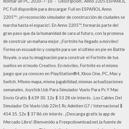
montar un PC. 2020-7-10 · Descripción:. Anno 2205 ESPAÑOL
PC Full disponible para descargar Full en ESPAÑOL Anno
2205™: ¡el reconocido simulador de construcción de ciudades se
marcha hasta el espacio!. En Anno 2205™, formarás parte del
gran paso que da la humanidad de cara al futuro, con la promesa
de construir un mañana mejor. ¡Fortnite ha llegado a móviles!
Forma un escuadrón y compite para ser el último en pie en Battle
Royale, o usa tu imaginación para construir el Fortnite de tus
sueños en el modo Creativo. En móviles, Fortnite es el mismo
juego que ya conoces en PlayStation®4, Xbox One, PC, Mac y
Switch. Mismo mapa, misma jugabilidad, mismas actualizaciones
semanales. Joystick Usb Para Simulador Vuelo Para Pc Y Mac
Envio Gratis $ 639 30. 12x $ 53 28 sin interés . Los Cables Del
Simulador De Vuelo Usb 22in1 Rc Admiten G7 / Internacional $
454 35. 12x $ 37 86 sin interés . ¡Descarga gratis la app de
Mercado Libre! Bienvenido a Freepcdownload.net,la fuente de