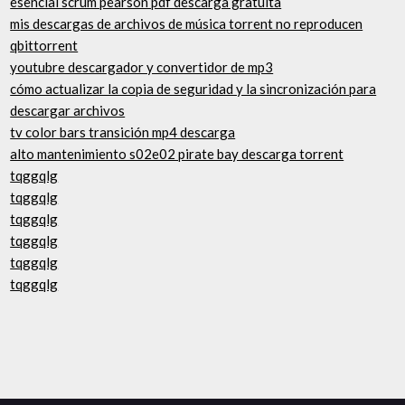
esencial scrum pearson pdf descarga gratuita
mis descargas de archivos de música torrent no reproducen
qbittorrent
youtubre descargador y convertidor de mp3
cómo actualizar la copia de seguridad y la sincronización para
descargar archivos
tv color bars transición mp4 descarga
alto mantenimiento s02e02 pirate bay descarga torrent
tqggqlg
tqggqlg
tqggqlg
tqggqlg
tqggqlg
tqggqlg