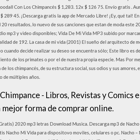
 Goodall Con Los Chimpancés $ 1,283. 12x $ 126 75. Envío gratis . A
$ 289 45. ¡Descarga gratis la app de Mercado Libre! ¡Ey, qué tal! 
 20 resultados, lo nuevo de sus canciones que estan de moda este 2
udio mp3 y video disponibles; Vida De Mi Vida MP3 subido por ma
lidad de 192. La casa de mi vida (2001) El sueño del arquitecto d
ro cuando decide realizar su deseo se encuentra sólo; Este libro es d
iento de los primates o por el de nuestra propia especie. Mas Por m
a de los chimpancés, de su estructura social, sus odios y sus amores, 
o de múltiples años.
Chimpance - Libros, Revistas y Comics 
 mejor forma de comprar online.
ratis) 2020 mp3 letras Download Musica. Descarga mp3 de Nacho M
tis Nacho Mi Vida para dispositovo moviles, celulares o pc. Nacho –