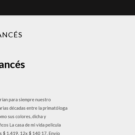
ANCÉS
pancés
arían para siempre nuestro
arias décadas entre la primatóloga
omo sus colores, dicha y
icos La casa de mi vida pelicula
és $ 1,419. 12x $ 140 17. Envío