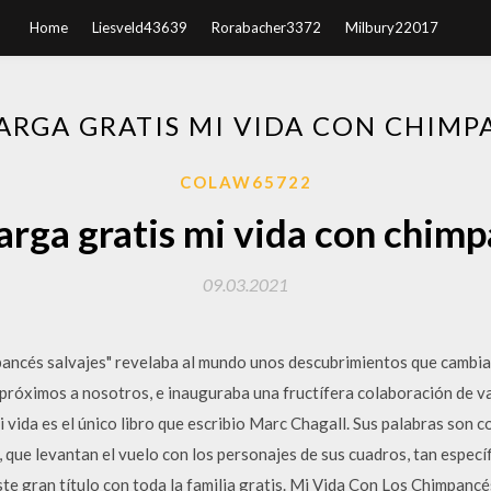
Home
Liesveld43639
Rorabacher3372
Milbury22017
ARGA GRATIS MI VIDA CON CHIMP
COLAW65722
rga gratis mi vida con chim
09.03.2021
impancés salvajes" revelaba al mundo unos descubrimientos que cambi
próximos a nosotros, e inauguraba una fructífera colaboración de v
ida es el único libro que escribio Marc Chagall. Sus palabras son c
 que levantan el vuelo con los personajes de sus cuadros, tan específ
este gran título con toda la familia gratis. Mi Vida Con Los Chimpanc