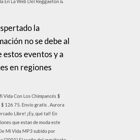
ala En La Web Del Reggaeton &
spertado la
rmación no se debe al
e estos eventos y a
ces en regiones
. Mi Vida Con Los Chimpancés $
 $ 126 75. Envío gratis . Aurora
cado Libre! ¡Ey, qué tal! En
ciones que estan de moda este
 De Mi Vida MP3 subido por
 (2001) El sueño del arquitecto