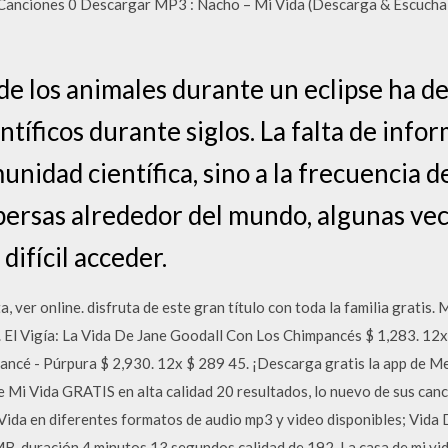
 Canciones 0 Descargar MP3 : Nacho – Mi Vida (Descarga & Escuch
e los animales durante un eclipse ha de
entíficos durante siglos. La falta de info
unidad científica, sino a la frecuencia d
spersas alrededor del mundo, algunas ve
difícil acceder.
a, ver online. disfruta de este gran título con toda la familia gratis
. El Vigía: La Vida De Jane Goodall Con Los Chimpancés $ 1,283. 12x
ncé - Púrpura $ 2,930. 12x $ 289 45. ¡Descarga gratis la app de Mer
Mi Vida GRATIS en alta calidad 20 resultados, lo nuevo de sus can
Vida en diferentes formatos de audio mp3 y video disponibles; Vida
duración 4 minutos 13 segundos calidad de 192. La casa de mi vida