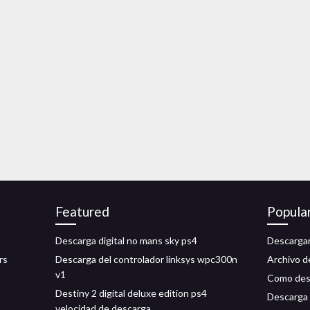
Featured
Popula
Descarga digital no mans sky ps4
Descargar
rs
Descarga del controlador linksys wpc300n
Archivo d
v1
Como desc
Destiny 2 digital deluxe edition ps4
Descarga 
velocidad de descarga