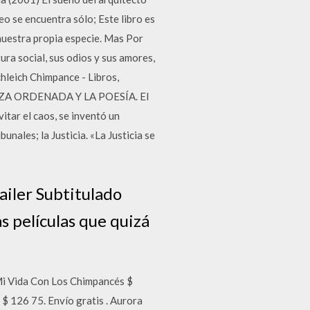
o se encuentra sólo; Este libro es
 nuestra propia especie. Mas Por
ura social, sus odios y sus amores,
chleich Chimpance - Libros,
GANZA ORDENADA Y LA POESÍA. El
itar el caos, se inventó un
nales; la Justicia. «La Justicia se
ailer Subtitulado
s películas que quizá
. Mi Vida Con Los Chimpancés $
 $ 126 75. Envío gratis . Aurora