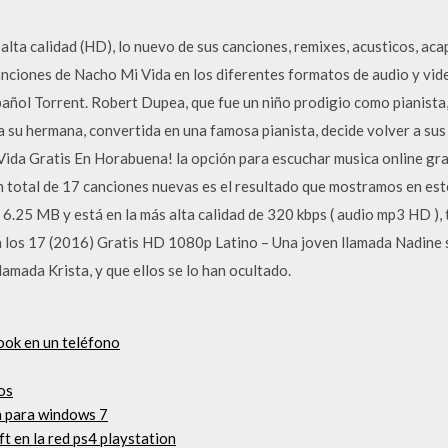
ta calidad (HD), lo nuevo de sus canciones, remixes, acusticos, acap
nciones de Nacho Mi Vida en los diferentes formatos de audio y vi
añol Torrent. Robert Dupea, que fue un niño prodigio como pianista,
a su hermana, convertida en una famosa pianista, decide volver a sus
da Gratis En Horabuena! la opción para escuchar musica online gra
 un total de 17 canciones nuevas es el resultado que mostramos en est
 6.25 MB y está en la más alta calidad de 320 kbps ( audio mp3 HD )
 los 17 (2016) Gratis HD 1080p Latino – Una joven llamada Nadine
lamada Krista, y que ellos se lo han ocultado.
ok en un teléfono
os
h para windows 7
 en la red ps4 playstation