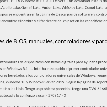
phics - BETA Windows® 10 DCH Drivers. This download installs th
n, Apollo Lake, Gemini Lake, Amber Lake, Whiskey Lake, Comet Lake, 
uipos se encuentran en la página de Descargas de software y contro
e encontrar el nombre y el fabricante del chipset en las especificaci
es de BIOS, manuales, controladores y parc
troladores de dispositivos con firmas digitales para ayudar a prote
s en Windows 8.1 - … Intel ha introducido el primer controlador uni
dores heredados a los controladores universales de Windows, requer
vos, Windows 10 y Windows Server 2019.. Según la página de soport
mitir a los Hola. Tengo un problema parecido.. tengo una DV6-6166
 autocad y lo comienzo a usar - 170817 - 3