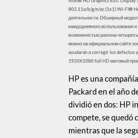
Intel® HD Graphics 620. Display 
802.11a/b/g/n/ac (1x1) Wi-Fi® 
деятельности. Обширный модель
каждодневного использования и 
возможностью разгона четырехъя
можно на официальном сайте золо
ayudarán a corregir los defectos 
1920X1080 full HD матовый про
HP es una compañía
Packard en el año de
dividió en dos: HP i
compete, se quedó c
mientras que la segu