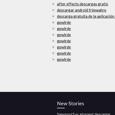
after effects descargas gratis
descargar android frimwahre
descarga gratuita de la aplicación
gpwlrde
gpwlrde
gpwlrde
gpwlrde
gpwlrde
gpwlrde
gpwlrde
New Stories
Samorost3 pc gtorrent descargar