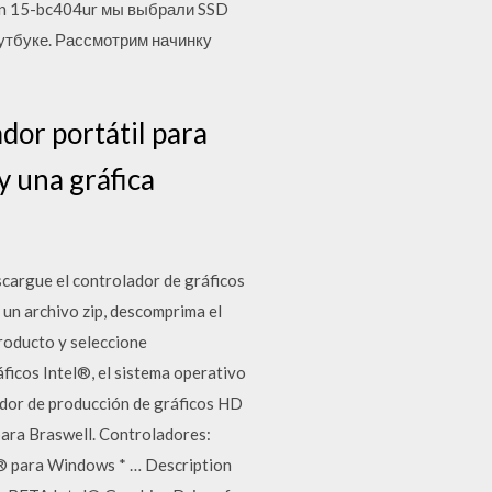
ion 15-bc404ur мы выбрали SSD
утбуке. Рассмотрим начинку
dor portátil para
y una gráfica
cargue el controlador de gráficos
 un archivo zip, descomprima el
producto y seleccione
áficos Intel®, el sistema operativo
lador de producción de gráficos HD
para Braswell. Controladores:
l® para Windows * … Description