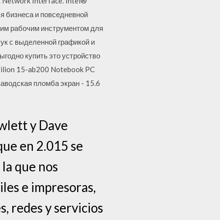
 Network Interface. Intel®
ля бизнеса и повседневной
шим рабочим инструментом для
ук с выделенной графикой и
ыгодно купить это устройство
vilion 15-ab200 Notebook PC
 заводская пломба экран - 15.6
wlett y Dave
 que en 2.015 se
 la que nos
les e impresoras,
s, redes y servicios