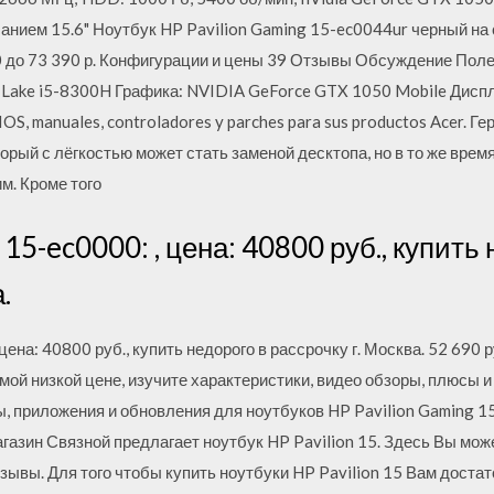
нием 15.6" Ноутбук HP Pavilion Gaming 15-ec0044ur черный на 
50 до 73 390 р. Конфигурации и цены 39 Отзывы Обсуждение Полез
 Lake i5-8300H Графика: NVIDIA GeForce GTX 1050 Mobile Дисплей
IOS, manuales, controladores y parches para sus productos Acer. Г
рый с лёгкостью может стать заменой десктопа, но в то же врем
м. Кроме того
15-ec0000: , цена: 40800 руб., купить 
.
 цена: 40800 руб., купить недорого в рассрочку г. Москва. 52 69
амой низкой цене, изучите характеристики, видео обзоры, плюсы 
ы, приложения и обновления для ноутбуков HP Pavilion Gaming 1
агазин Связной предлагает ноутбук HP Pavilion 15. Здесь Вы мож
зывы. Для того чтобы купить ноутбуки HP Pavilion 15 Вам доста