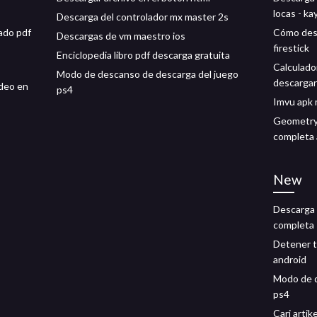
locas - ka
Descarga del controlador mx master 2s
rado pdf
Cómo desc
Descargas de vm maestro ios
firestick
Enciclopedia libro pdf descarga gratuita
Calculado
Modo de descanso de descarga del juego
descargan
ideo en
ps4
Imvu apk 
Geometry
completa 
New
Descarga 
completa
Detener t
android
Modo de d
ps4
Cari artik