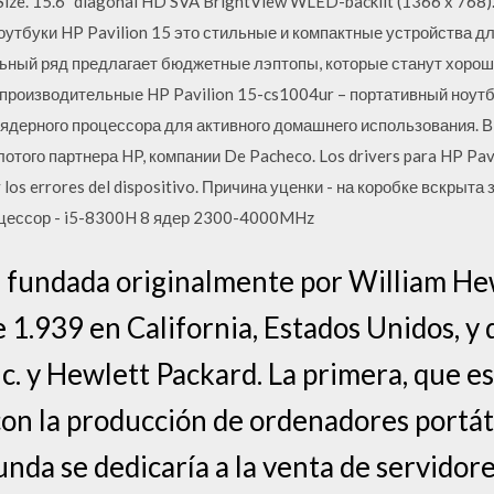
Size. 15.6" diagonal HD SVA BrightView WLED-backlit (1366 x 768).
Ноутбуки HP Pavilion 15 это стильные и компактные устройства д
ный ряд предлагает бюджетные лэптопы, которые станут хоро
производительные HP Pavilion 15-cs1004ur – портативный ноутб
дерного процессора для активного домашнего использования. В
того партнера HP, компании De Pacheco. Los drivers para HP Pa
y los errores del dispositivo. Причина уценки - на коробке вскрыта
цессор - i5-8300H 8 ядер 2300-4000MHz
 fundada originalmente por William He
 1.939 en California, Estados Unidos, y
nc. y Hewlett Packard. La primera, que es
on la producción de ordenadores portáti
nda se dedicaría a la venta de servidore