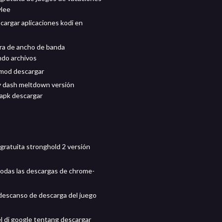
ylee
argar aplicaciones kodi en
ra de ancho de banda
do archivos
mod descargar
 dash meltdown versión
apk descargar
gratuita stronghold 2 versión
odas las descargas de chrome-
escanso de descarga del juego
el di google tentang descargar