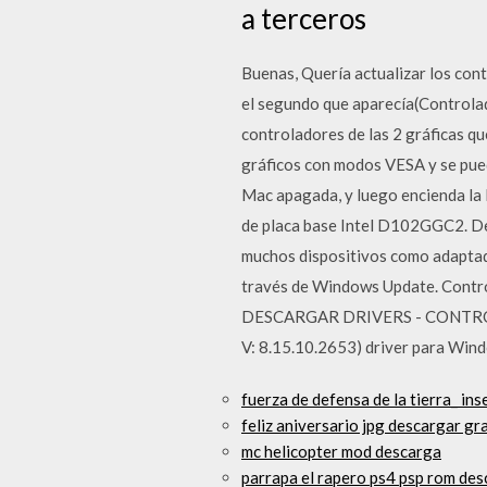
a terceros
Buenas, Quería actualizar los contr
el segundo que aparecía(Controlad
controladores de las 2 gráficas q
gráficos con modos VESA y se pued
Mac apagada, y luego encienda la 
de placa base Intel D102GGC2. De
muchos dispositivos como adaptado
través de Windows Update. Control
DESCARGAR DRIVERS - CONTROLA
V: 8.15.10.2653) driver para W
fuerza de defensa de la tierra_ i
feliz aniversario jpg descargar gra
mc helicopter mod descarga
parrapa el rapero ps4 psp rom de