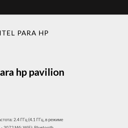
TEL PARA HP
ara hp pavilion
тота: 2.4 ГГц (4.1 ГГц, в режиме
- 3072 Мб; WiFi; Bluetooth