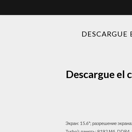
DESCARGUE 
Descargue el c
Экран: 15.6"; разрешение экрана:
Turbo); память: 8192 Мб, DDR4,