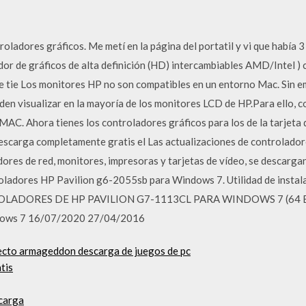
oladores gráficos. Me metí en la página del portatil y vi que había 3
or de gráficos de alta definición (HD) intercambiables AMD/Intel ) c
ue tie Los monitores HP no son compatibles en un entorno Mac. Sin 
en visualizar en la mayoría de los monitores LCD de HP.Para ello, co
MAC. Ahora tienes los controladores gráficos para los de la tarjeta 
scarga completamente gratis el Las actualizaciones de controlador
res de red, monitores, impresoras y tarjetas de vídeo, se descarga
adores HP Pavilion g6-2055sb para Windows 7. Utilidad de instalac
DORES DE HP PAVILION G7-1113CL PARA WINDOWS 7 (64 BITS)
indows 7 16/07/2020 27/04/2016
nsecto armageddon descarga de juegos de pc
tis
scarga