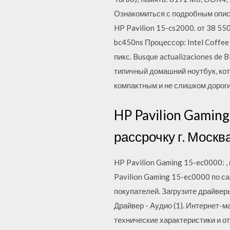
Ознакомиться с подробным описа
HP Pavilion 15-cs2000. от 38 5
bc450ns Процессор: Intel Coffee
пикс. Busque actualizaciones de B
типичный домашний ноутбук, кото
компактным и не слишком дороги
HP Pavilion Gaming 
рассрочку г. Москва
HP Pavilion Gaming 15-ec0000: ,
Pavilion Gaming 15-ec0000 по с
покупателей. Загрузите драйвер
Драйвер - Аудио (1). Интернет-м
технические характеристики и от