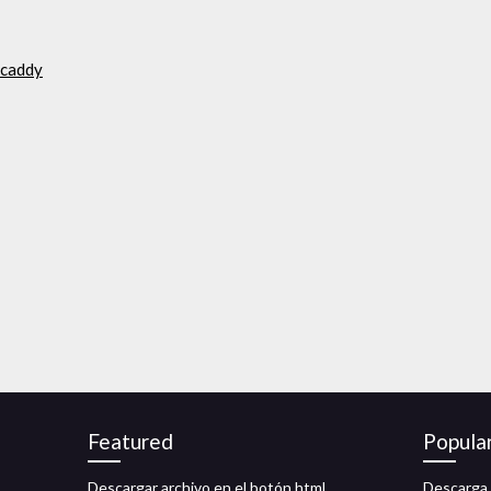
 caddy
Featured
Popula
Descargar archivo en el botón html
Descarga 