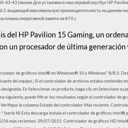
00-43-43 (звонок Для установки в наш игровой ноутбук HP Pavil
м М.2, выдающий максимальную производительность на данном но
а планка оперативной памяти на 8 Гб с
sis del HP Pavilion 15 Gaming, un ordena
on un procesador de última generación 
trolador de gráficos Intel® en Windows® 10 y Windows* 8/8.1: Des
icante del equipo.; Si el controlador de archivos estaba contenido en
 designada. En Seleccionar un producto, haga clic en Seleccione su 
na siguiente, puede filtrar los resultados según el controlador de gr
e. Verifique la columna Estado del controlador Más reciente. Contro
* (serie N) Esta descarga instala el controlador de gráficos Intel® 
4256 más recientes: 29/07/2015: Controlador de gráficos HD Inte