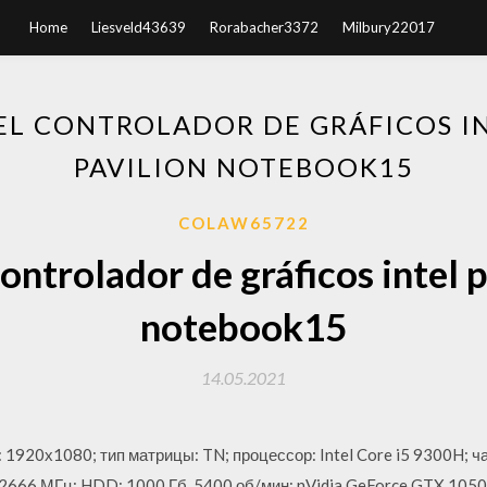
Home
Liesveld43639
Rorabacher3372
Milbury22017
EL CONTROLADOR DE GRÁFICOS IN
PAVILION NOTEBOOK15
COLAW65722
ontrolador de gráficos intel p
notebook15
14.05.2021
 1920х1080; тип матрицы: TN; процессор: Intel Core i5 9300H; час
 2666 МГц; HDD: 1000 Гб, 5400 об/мин; nVidia GeForce GTX 1050 