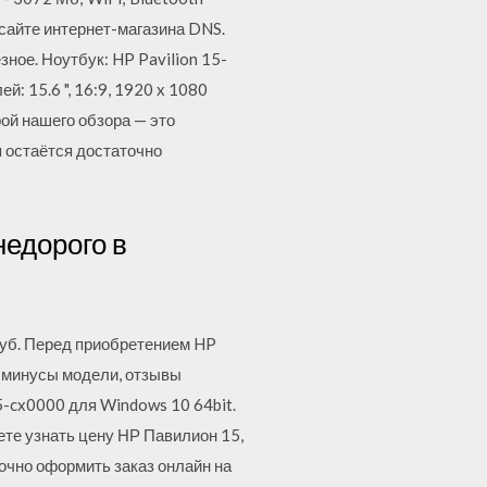
сайте интернет-магазина DNS.
ное. Ноутбук: HP Pavilion 15-
: 15.6 ", 16:9, 1920 x 1080
ерой нашего обзора — это
я остаётся достаточно
недорого в
0 руб. Перед приобретением HP
и минусы модели, отзывы
5-cx0000 для Windows 10 64bit.
ете узнать цену НР Павилион 15,
точно оформить заказ онлайн на