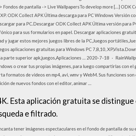
> Fondos de pantalla -> Live WallpapersTo develop more […] ODK C
, XP. ODK Collect APK Última descarga para PC Windows Versión 
scargar para PC.Descargar ODK Collect APK Última versión para PC
ónico para sus formularios en papel. Descargar aplicaciones gratu
 y jugar estos mejores juegos libres de la PC,Juegos portátiles,Jue
egos aplicaciones gratuitas para Windows PC 7,8,10, XP,Vista.Down
 la parte superior apk,juegos,Aplicaciones … 2020-7-18 · RainWall
ows o crear tus propias imágenes, para luego compartirlas con el 
ta formatos de videos en mp4, avi, wmv y WebM. Sus funciones son 
edición de nuevos fondos con el editor, animar …
4K. Esta aplicación gratuita se distingu
queda e filtrado.
ncanta tener imágenes espectaculares en el fondo de pantalla de su e