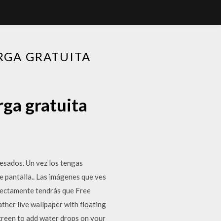
RGA GRATUITA
rga gratuita
esados. Un vez los tengas
e pantalla.. Las imágenes que ves
rrectamente tendrás que Free
er live wallpaper with floating
screen to add water drops on your