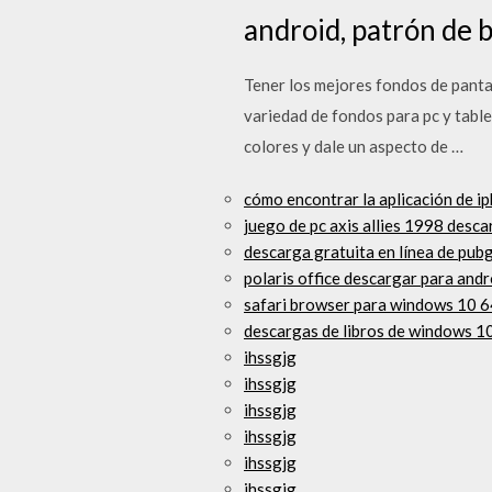
android, patrón de 
Tener los mejores fondos de pantal
variedad de fondos para pc y table
colores y dale un aspecto de …
cómo encontrar la aplicación de i
juego de pc axis allies 1998 desca
descarga gratuita en línea de pub
polaris office descargar para andr
safari browser para windows 10 64
descargas de libros de windows 1
ihssgjg
ihssgjg
ihssgjg
ihssgjg
ihssgjg
ihssgjg