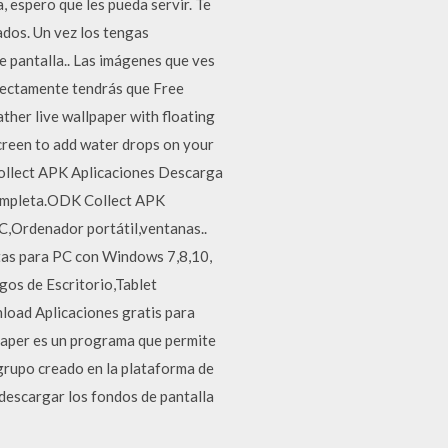
, espero que les pueda servir. Te
dos. Un vez los tengas
e pantalla.. Las imágenes que ves
rrectamente tendrás que Free
er live wallpaper with floating
screen to add water drops on your
ollect APK Aplicaciones Descarga
completa.ODK Collect APK
,Ordenador portátil,ventanas..
itas para PC con Windows 7,8,10,
gos de Escritorio,Tablet
load Aplicaciones gratis para
paper es un programa que permite
grupo creado en la plataforma de
descargar los fondos de pantalla