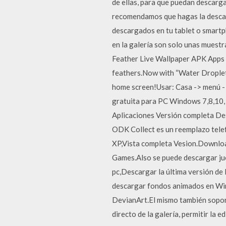
de ellas, para que puedan descarga
recomendamos que hagas la descarg
descargados en tu tablet o smartph
en la galería son solo unas muestr
Feather Live Wallpaper APK Apps 
feathers.Now with “Water Droplet” 
home screen!Usar: Casa -> menú -
gratuita para PC Windows 7,8,10
Aplicaciones Versión completa De
ODK Collect es un reemplazo telef
XP,Vista completa Vesion.Download
Games.Also se puede descargar ju
pc,Descargar la última versión de
descargar fondos animados en Wind
DevianArt.El mismo también sopor
directo de la galería, permitir la 