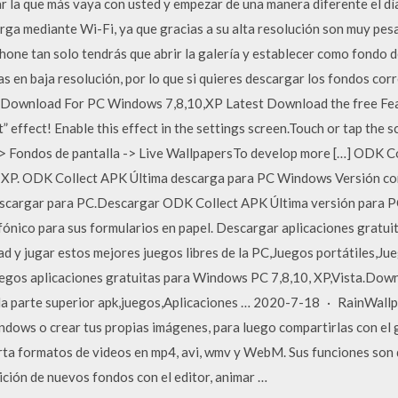
r la que más vaya con usted y empezar de una manera diferente el día
a mediante Wi-Fi, ya que gracias a su alta resolución son muy pesa
one tan solo tendrás que abrir la galería y establecer como fondo d
as en baja resolución, por lo que si quieres descargar los fondos co
Download For PC Windows 7,8,10,XP Latest Download the free Feath
effect! Enable this effect in the settings screen.Touch or tap the 
> Fondos de pantalla -> Live WallpapersTo develop more […] ODK C
, XP. ODK Collect APK Última descarga para PC Windows Versión 
scargar para PC.Descargar ODK Collect APK Última versión para PC
ónico para sus formularios en papel. Descargar aplicaciones gratu
 y jugar estos mejores juegos libres de la PC,Juegos portátiles,Jue
egos aplicaciones gratuitas para Windows PC 7,8,10, XP,Vista.Down
 la parte superior apk,juegos,Aplicaciones … 2020-7-18 · RainWall
ows o crear tus propias imágenes, para luego compartirlas con el 
ta formatos de videos en mp4, avi, wmv y WebM. Sus funciones son 
edición de nuevos fondos con el editor, animar …