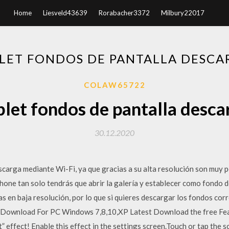
Home
Liesveld43639
Rorabacher3372
Milbury22017
LET FONDOS DE PANTALLA DESCA
COLAW65722
let fondos de pantalla desca
30.12.2020
arga mediante Wi-Fi, ya que gracias a su alta resolución son muy p
one tan solo tendrás que abrir la galería y establecer como fondo d
as en baja resolución, por lo que si quieres descargar los fondos co
Download For PC Windows 7,8,10,XP Latest Download the free Feath
effect! Enable this effect in the settings screen.Touch or tap the 