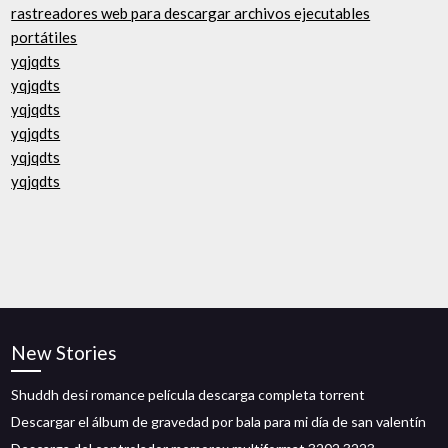
rastreadores web para descargar archivos ejecutables
portátiles
yqjqdts
yqjqdts
yqjqdts
yqjqdts
yqjqdts
yqjqdts
New Stories
Shuddh desi romance película descarga completa torrent
Descargar el álbum de gravedad por bala para mi día de san valentín