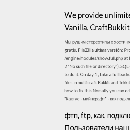
We provide unlimite
Vanilla, CraftBukki
Мы рушим стереотипы о хостинге
gratis. FileZilla última versión: 
/engine/modules/show.full.php at l
2 "No such file or directory"). SQ
to do it. On day 1 , take a full ba
files in multicraft Bukkit and Tek
how to fix this Nomally you can e
"Кактус - майнкрафт" - как подк
фтп, ftp, как, подк
Пользователи нашл