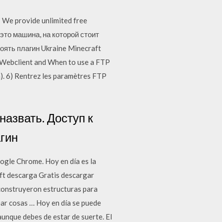
We provide unlimited free
P это машина, на которой стоит
оять плагин Ukraine Minecraft
he Webclient and When to use a FTP
a). 6) Rentrez les paramètres FTP
назвать. Доступ к
агин
ogle Chrome. Hoy en día es la
aft descarga Gratis descargar
 construyeron estructuras para
ar cosas … Hoy en día se puede
aunque debes de estar de suerte. El