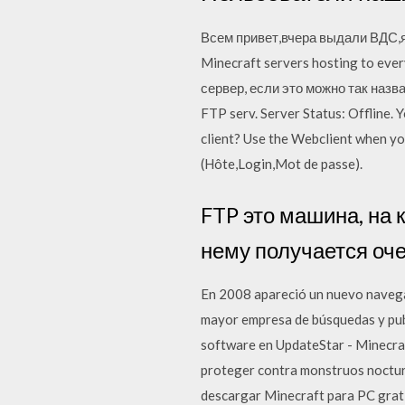
Всем привет,вчера выдали ВДС,я 
Minecraft servers hosting to ever
сервер, если это можно так назв
FTP serv. Server Status: Offline. 
client? Use the Webclient when you
(Hôte,Login,Mot de passe).
FTP это машина, на к
нему получается оче
En 2008 apareció un nuevo navegad
mayor empresa de búsquedas y publ
software en UpdateStar - Minecraf
proteger contra monstruos nocturn
descargar Minecraft para PC gratis