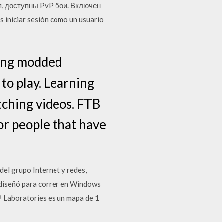
п, доступны PvP бои. Включен
 iniciar sesión como un usuario
ying modded
to play. Learning
tching videos. FTB
for people that have
del grupo Internet y redes,
e diseñó para correr en Windows
 Laboratories es un mapa de 1