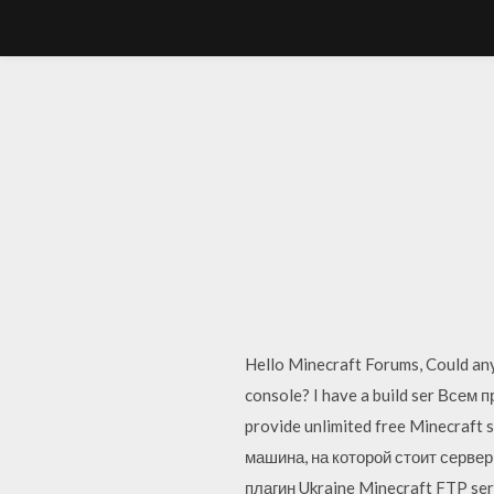
Hello Minecraft Forums, Could any
console? I have a build ser Все
provide unlimited free Minecraft 
машина, на которой стоит сервер
плагин Ukraine Minecraft FTP serv