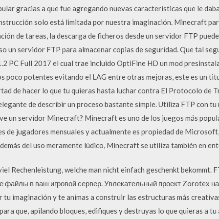
lar gracias a que fue agregando nuevas caracteristicas que le daban
nstrucción solo está limitada por nuestra imaginación. Minecraft para
ación de tareas, la descarga de ficheros desde un servidor FTP pued
 uso un servidor FTP para almacenar copias de seguridad. Que tal seg
.2 PC Full 2017 el cual trae incluido OptiFine HD un mod presinsta
os poco potentes evitando el LAG entre otras mejoras, este es un tit
rtad de hacer lo que tu quieras hasta luchar contra El Protocolo de 
 elegante de describir un proceso bastante simple. Utiliza FTP con 
irve un servidor Minecraft? Minecraft es uno de los juegos más popul
nes de jugadores mensuales y actualmente es propiedad de Microsoft,
Además del uso meramente lúdico, Minecraft se utiliza también en en
 viel Rechenleistung, welche man nicht einfach geschenkt bekommt
е файлы в ваш игровой сервер. Увлекательный проект Zorotex на 
 tu imaginación y te animas a construir las estructuras más creativas
ra que, apilando bloques, edifiques y destruyas lo que quieras a tu