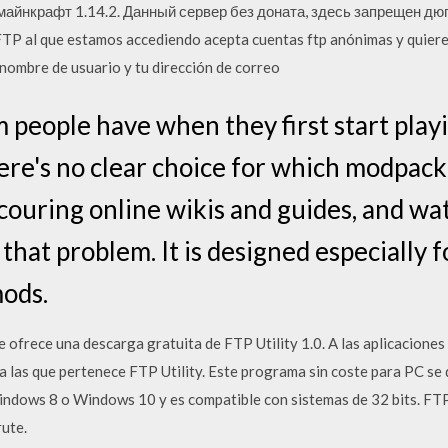
 майнкрафт 1.14.2. Данный сервер без доната, здесь запрещен дю
TP al que estamos accediendo acepta cuentas ftp anónimas y quieres
ombre de usuario y tu dirección de correo
 people have when they first start pla
ere's no clear choice for which modpack 
couring online wikis and guides, and wa
that problem. It is designed especially 
mods.
 ofrece una descarga gratuita de FTP Utility 1.0. A las aplicaciones 
a las que pertenece FTP Utility. Este programa sin coste para PC s
ndows 8 o Windows 10 y es compatible con sistemas de 32 bits. FTP
rute.