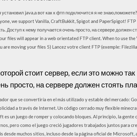
установил java,а вот как к фтп подключится я не знаю,поможете? 
yone, we support Vanilla, CraftBukkit, Spigot and PaperSpigot! FT
ать. Доступ к нему получается очень просто, на сервере должен ст
Your files will appear in a web orientated FTP client. When to use t
 are moving your files 5) Lancez votre client FTP (exemple: Filezill
оторой стоит сервер, если это можно так 
нь просто, на сервере должен стоять пл
or que se convertiría en el más utilizado y estable del mercado: Go
icidad a través de Internet. Un código cerrado muy flexible minecr
t es un juego de romper y colocando bloques. Al principio, la gente
os, pero como el juego creció jugadores trabajados juntos para cre
 desde muchos sitios, incluso desde la página oficial de Microsoft, 