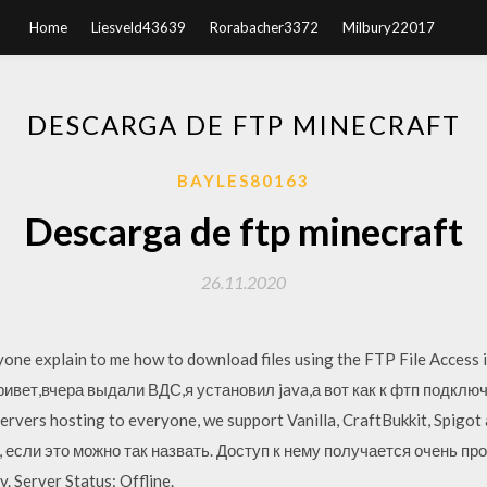
Home
Liesveld43639
Rorabacher3372
Milbury22017
DESCARGA DE FTP MINECRAFT
BAYLES80163
Descarga de ftp minecraft
26.11.2020
one explain to me how to download files using the FTP File Access i
м привет,вчера выдали ВДС,я установил java,а вот как к фтп подкл
servers hosting to everyone, we support Vanilla, CraftBukkit, Spigo
, если это можно так назвать. Доступ к нему получается очень пр
. Server Status: Offline.