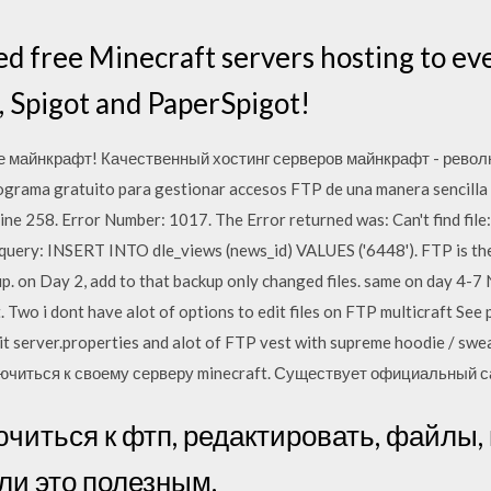
d free Minecraft servers hosting to ev
t, Spigot and PaperSpigot!
 майнкрафт! Качественный хостинг серверов майнкрафт - революци
Programa gratuito para gestionar accesos FTP de una manera sencilla y
ine 258. Error Number: 1017. The Error returned was: Can't find file:
L query: INSERT INTO dle_views (news_id) VALUES ('6448'). FTP is th
ckup. on Day 2, add to that backup only changed files. same on day 4-
kit. Two i dont have alot of options to edit files on FTP multicraft 
dit server.properties and alot of FTP vest with supreme hoodie / swe
лючиться к своему серверу minecraft. Существует официальный с
лючиться к фтп, редактировать, файлы,
и это полезным.