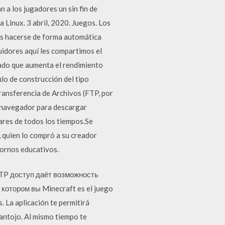
 a los jugadores un sin fin de
 Linux. 3 abril, 2020. Juegos. Los
es hacerse de forma automática
uidores aquí les compartimos el
lado que aumenta el rendimiento
ulo de construcción del tipo
Transferencia de Archivos (FTP, por
tu navegador para descargar
ares de todos los tiempos.Se
 quien lo compró a su creador
tornos educativos.
. FTP доступ даёт возможность
котором вы Minecraft es el juego
. La aplicación te permitirá
 antojo. Al mismo tiempo te