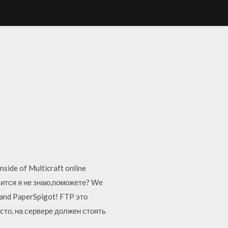
nside of Multicraft online
ючится я не знаю,поможете? We
t and PaperSpigot! FTP это
осто, на сервере должен стоять