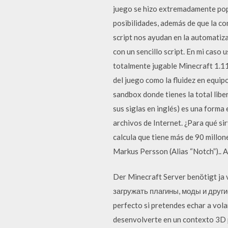
juego se hizo extremadamente popu
posibilidades, además de que la co
script nos ayudan en la automatiz
con un sencillo script. En mi caso
totalmente jugable Minecraft 1.11
del juego como la fluidez en equip
sandbox donde tienes la total libe
sus siglas en inglés) es una forma
archivos de Internet. ¿Para qué s
calcula que tiene más de 90 millo
Markus Persson (Alias “Notch”).. 
Der Minecraft Server benötigt ja
загружать плагины, моды и други
perfecto si pretendes echar a volar
desenvolverte en un contexto 3D pa