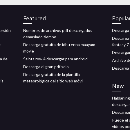
Featured
Popula
ersión
Nombres de archivos pdf descargados
Descarga 
demasiado tiempo
Descarga 
t
Descarga gratuita de idhu enna maayam
fantasy 7
movie
Descargar
a de
Saints row 4 descargar para android
Archivo d
Descarga el gran pdf solo
Descarga 
Descarga gratuita de la plantilla
tis
meteorológica del sitio web móvil
New
Hablar ing
descarga 
Descargar
Puede el 
videos po