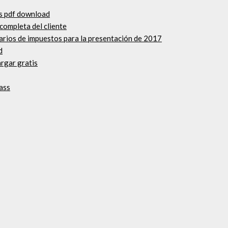
as pdf download
 completa del cliente
larios de impuestos para la presentación de 2017
d
argar gratis
ass