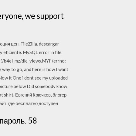
eryone, we support
я цен. FileZilla, descargar
 eficiente. MySQL error in file:
 './b4el_mz/dle_views.MYI' (errno:
e way to go, and here is how I want
7 Now it One i dont see my uploaded
See picture below Did somebody know
at shirt. Евгений Крючков, блогер
айт, где бесплатно доступен
 пароль. 58