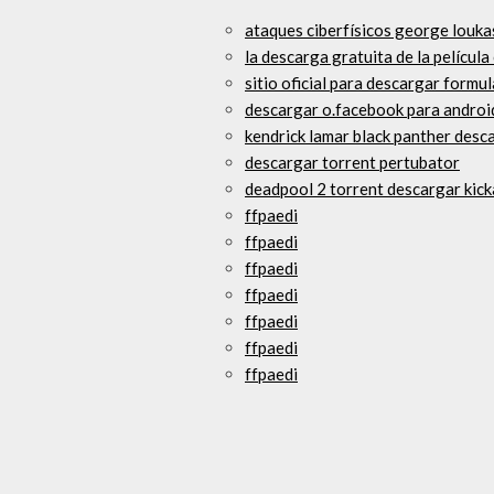
ataques ciberfísicos george louk
la descarga gratuita de la película
sitio oficial para descargar formu
descargar o.facebook para androi
kendrick lamar black panther desc
descargar torrent pertubator
deadpool 2 torrent descargar kick
ffpaedi
ffpaedi
ffpaedi
ffpaedi
ffpaedi
ffpaedi
ffpaedi